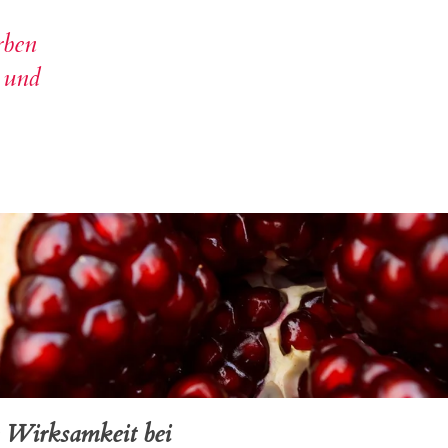
rben
t und
te Wirksamkeit bei