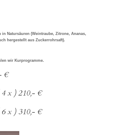
h in Natursäuren
(Weintraube, Zitrone, Ananas,
ch hergestellt aus Zuckerrohrsaft).
hlen wir Kurprogramme.
- €
 4 x ) 210,- €
 6 x ) 310,- €