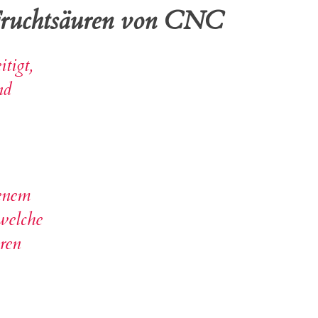
Fruchtsäuren von CNC
tigt,
nd
genem
welche
eren