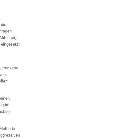
e
 die
tragen.
Mitesser,
 eingesetzt
, trockene
ken,
ifen
meinen
ung im
Rücken
-Methode
ggressiven