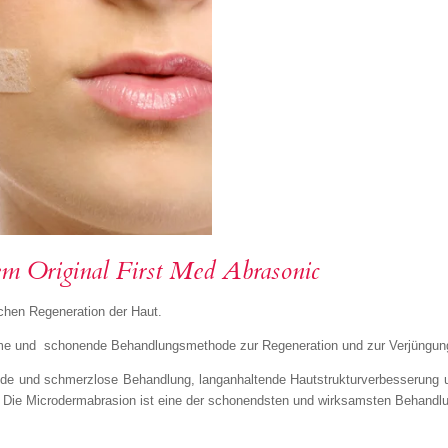
m Original First Med Abrasonic
schen Regeneration der Haut.
ame und schonende Behandlungsmethode zur Regeneration und zur Verjüngung
ende und schmerzlose Behandlung, langanhaltende Hautstrukturverbesserung
k. Die Microdermabrasion ist eine der schonendsten und wirksamsten Behandl