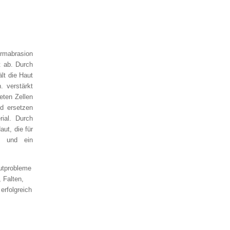
rmabrasion
t ab. Durch
lt die Haut
. verstärkt
eten Zellen
d ersetzen
ial. Durch
ut, die für
st und ein
utprobleme
 Falten,
erfolgreich