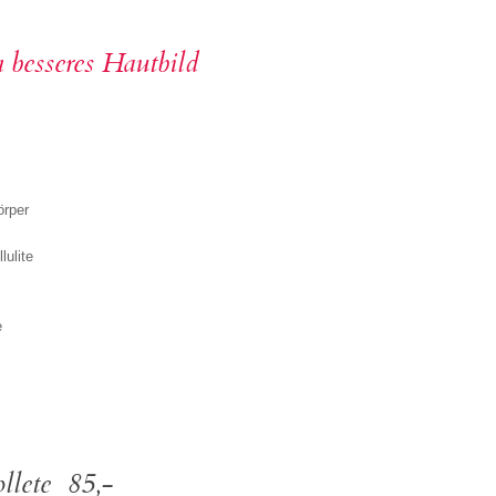
 besseres Hautbild
örper
ulite
e
ollete 85,-